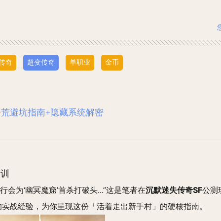
传奇
超变传奇
单职业
金币
25开荒避坑指南+隐藏系统解密
教训
行会为‘幽冥魔窟’首杀打破头...”这是笔者在
沉默迷失传奇SF
公测
玩家的实战经验，为你呈现这份「活着走出新手村」的硬核指南。