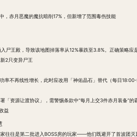
版本中，赤月恶魔的魔抗暗削17%，但新增了范围毒伤技能
场
家涌入尸王殿，导致该地图掉落率从12%暴跌至3.8%。正确策略应
定刷新2只变异尸王
功率不再线性增长，此时应改用「神佑晶石」替代（每日18:00-
签署「资源让渡协议」，需警惕条款中“每月上交3件赤月装备”
镖收益
慧
家往往是第二批进入BOSS房的玩家——他们既避开了首波团