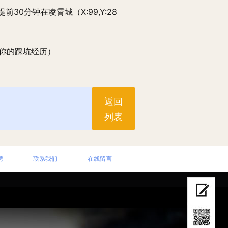
30分钟在凌霄城（X:99,Y:28
享你的踩坑经历）
返回
列表
聘
联系我们
在线留言