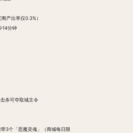
阁产出率仅0.3%）
14分钟
卫，击杀可夺取城主令
携带3个「恶魔灵魂」（商城每日限