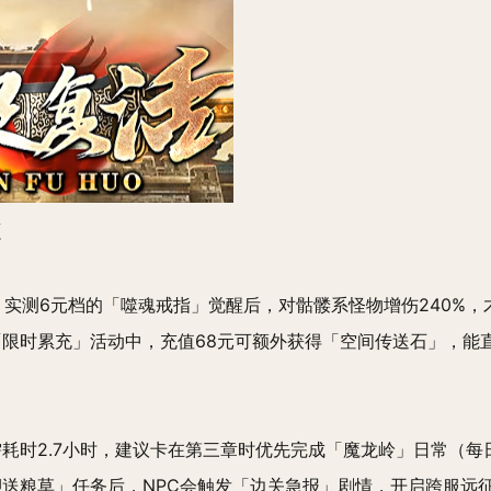
源
！实测6元档的「噬魂戒指」觉醒后，对骷髅系怪物增伤240%
限时累充」活动中，充值68元可额外获得「空间传送石」，能直
耗时2.7小时，建议卡在第三章时优先完成「魔龙岭」日常（每日1
押送粮草」任务后，NPC会触发「边关急报」剧情，开启跨服远