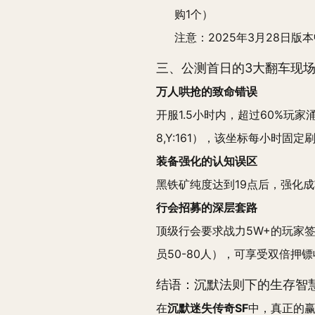
购1个）
注意：2025年3月28日
三、公测首日的3大翻车现
万人哄抢的致命错误
开服1.5小时内，超过60%玩
8,Y:161），该坐标每小时固
装备强化的认知误区
黑铁矿纯度达到19点后，强化成
行会招募的深层套路
顶级行会要求战力5W+的玩家
员50-80人），可享受双倍押
结语：沉默法则下的生存智
在
沉默迷失传奇SF
中，真正的赢