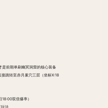
，才是前期单刷幽冥洞窟的核心装备
接跳转至赤月巢穴三层（坐标X:18
8:00双倍爆率）
征玩法