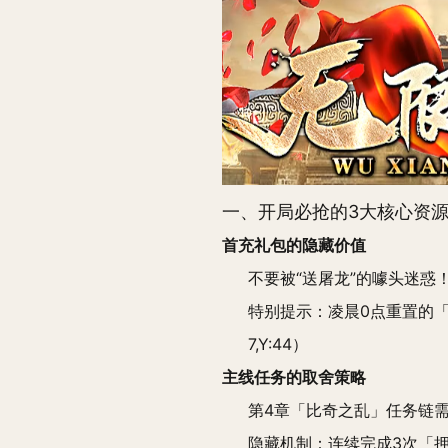
一、开局必抢的3大核心资
首充礼包的隐藏价值
不要被“送屠龙”的噱头迷惑
特别提示：凌晨0点重置的「
7,Y:44）
主线任务的取舍策略
第4章「比奇之乱」任务链需
隐藏机制：连续完成3次「