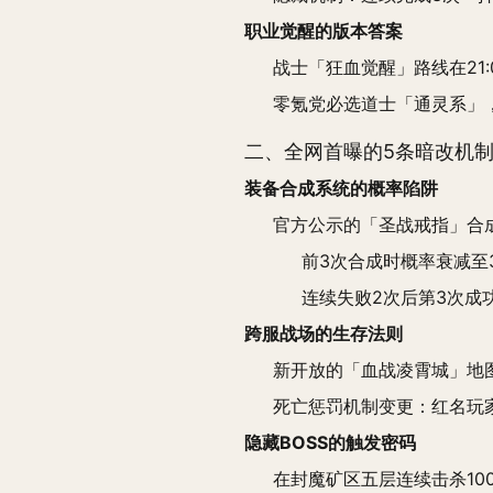
职业觉醒的版本答案
战士「狂血觉醒」路线在21
零氪党必选道士「通灵系」，
二、全网首曝的5条暗改机
装备合成系统的概率陷阱
官方公示的「圣战戒指」合
前3次合成时概率衰减至3
连续失败2次后第3次成
跨服战场的生存法则
新开放的「血战凌霄城」地图中
死亡惩罚机制变更：红名玩家
隐藏BOSS的触发密码
在封魔矿区五层连续击杀1