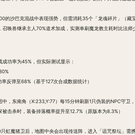
:00的沙巴克混战中表现强势，但需消耗35个「龙魂碎片」（藏宝
召唤兽继承主人70%道术加成，实测单刷魔龙教主耗时比法师少
制
成成功率为45%，但实际测试显示：
0%
功率反弹至68%（基于127次合成数据统计）
，东南角（X:233,Y:77）每15分钟刷新1只伪装的NPC守
被击杀时，装备掉落概率提升至12.7%（原版本为8.3%）
00只虹魔猪卫后，地图中央会出现传送阵，进入「诅咒祭坛」需