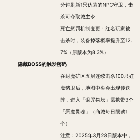
分钟刷新1只伪装的NPC守卫，击
杀可夺取城主令
死亡惩罚机制变更：红名玩家被
击杀时，装备掉落概率提升至12.
7%（原版本为8.3%）
隐藏BOSS的触发密码
在封魔矿区五层连续击杀100只虹
魔猪卫后，地图中央会出现传送
阵，进入「诅咒祭坛」需携带3个
「恶魔灵魂」（商城每日限购1
个）
注意：2025年3月28日版本中，