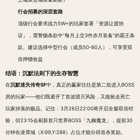
行会招募的深层套路
顶级行会要求战力5W+的玩家签署「资源让渡协
议」，需警惕条款中“每月上交3件赤月装备”的霸王条
款。建议选择中型行会（成员50-80人），可享受双
倍押镖收益
结语：沉默法则下的生存智慧
在
沉默迷失传奇SF
中，真正的赢家往往是第二批进入BOSS
房的玩家——他们既避开了首波团灭风险，又能捡走死亡
玩家掉落的极品。记住：3月28日22:00将开启全服双倍经
验，但23:15会刷新首只世界BOSS「九幽魔龙」，提前30
分钟在凌霄城（X:99,Y:288）占位才能分得首杀奖励。