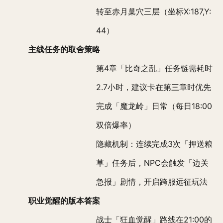
转至赤月巢穴三层（坐标X:187,Y:
44）
主线任务的取舍策略
第4章「比奇之乱」任务链需耗时
2.7小时，建议卡在第三章时优先
完成「魔龙岭」日常（每日18:00
双倍爆率）
隐藏机制：连续完成3次「押送粮
草」任务后，NPC会触发「边关
急报」剧情，开启跨服远征玩法
职业觉醒的版本答案
战士「狂血觉醒」路线在21:00的