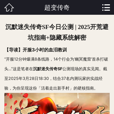


超变传奇
首页

关于我们
沉默迷失传奇SF今日公测 | 2025开荒避
版本中心
坑指南+隐藏系统解密
传奇快讯
【导读】开服3小时的血泪教训
新开传奇
“开服12分钟爆满8条线路，14个行会为‘幽冥魔窟’首杀打破
头...”这是笔者在
沉默迷失传奇SF
公测现场的真实见闻。截
玩家体验
至2025年3月28日18:30，结合37名内测玩家的实战经
人才招聘
验，为你呈现这份「活着走出新手村」的硬核指南。
联系我们
在线留言