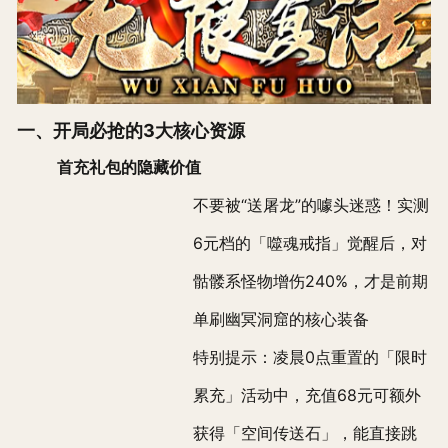
一、开局必抢的3大核心资源
首充礼包的隐藏价值
不要被“送屠龙”的噱头迷惑！实测
6元档的「噬魂戒指」觉醒后，对
骷髅系怪物增伤240%，才是前期
单刷幽冥洞窟的核心装备
特别提示：凌晨0点重置的「限时
累充」活动中，充值68元可额外
获得「空间传送石」，能直接跳