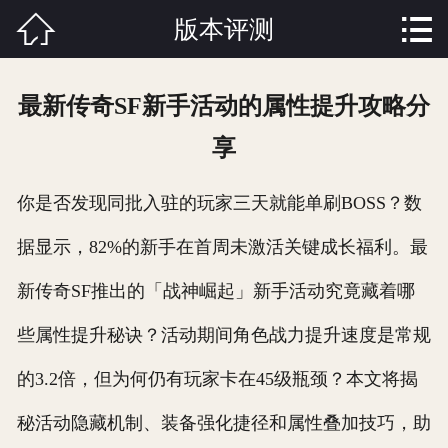


版本评测
首页

关于我们
最新传奇SF新手活动的属性提升攻略分
版本中心
享
传奇快讯
你是否发现同批入驻的玩家三天就能单刷BOSS？数
新开传奇
据显示，82%的新手在首周未激活关键成长福利。最
玩家体验
新传奇SF推出的「战神崛起」新手活动究竟藏着哪
人才招聘
些属性提升秘诀？活动期间角色战力提升速度是常规
的3.2倍，但为何仍有玩家卡在45级瓶颈？本文将揭
联系我们
秘活动隐藏机制、装备强化捷径和属性叠加技巧，助
在线留言